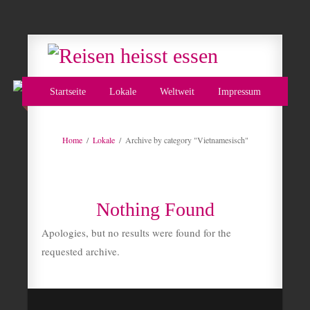
Startseite
Lokale
Weltweit
Impressum
Home
/
Lokale
/
Archive by category "Vietnamesisch"
Nothing Found
Apologies, but no results were found for the
requested archive.