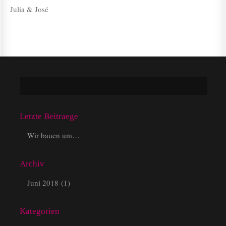
Julia & José
Letzte Beitraege
Wir bauen um…
Archiv
Juni 2018
(1)
Kategorien